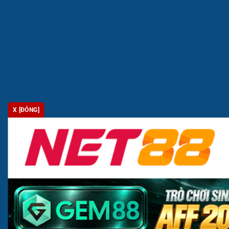
123B hướng dẫn chi tiết cách tham gia cá cược trực tuyến
Cách tải và cài đặt ứng dụng 123B trên điện thoại
Người chơi có thể dễ dàng tải và cài đặt ứng dụng
123B
trên cả hệ điều hành Android và iOS. Chỉ cần truy cập link
tải chính thức, tải file cài đặt và làm theo hướng dẫn trên
màn hình. Ứng dụng b được tối ưu hóa cho điện thoại, giúp
X [ĐÓNG]
người chơi truy cập nhanh, thao tác mượt mà và trải
nghiệm toàn bộ trò chơi trực tuyến mọi lúc mọi nơi.
Đăng ký tài khoản 123B nhanh trong vài phút
Để đăng ký tài khoản, người chơi nhấn vào nút “Đăng ký”,
điền thông tin cơ bản như tên, số điện thoại, email và mật
khẩu, sau đó xác minh tài khoản qua mã OTP.
Thao tác
đăng ký nhanh chóng, an toàn tuyệt đối trong vài phút.
Tài
khoản hoàn tất sẽ cho phép người chơi tham gia mọi trò