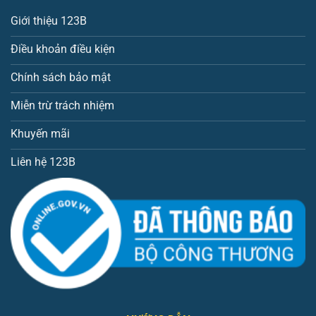
Giới thiệu 123B
Điều khoản điều kiện
Chính sách bảo mật
Miễn trừ trách nhiệm
Khuyến mãi
Liên hệ 123B
123B có giao diện hiện đại, trực quan và dễ sử dụng
Khám phá giao diện hiện đại với thao tác linh hoạt
Giao diện nhà cái được thiết kế tối ưu hóa cho cả máy tính
lẫn thiết bị di động, giúp người chơi dễ dàng thao tác mọi
lúc, mọi nơi. Các mục trò chơi, khuyến mãi, nạp – rút tiền và
hướng dẫn được bố trí khoa học, giúp người chơi mới hay
cũ đều nhanh chóng tìm thấy thông tin cần thiết mà không