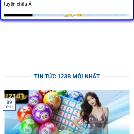
tuyến châu Á.
TIN TỨC 123B MỚI NHẤT
123B với kho trò chơi đa dạng và chất lượng cao
Link truy cập mới nhất vào 123B an toàn, không
09
bị chặn
Th11
Để đảm bảo người chơi truy cập 123B COM mọi lúc, mọi
nơi mà không bị gián đoạn, nhà cái cung cấp link truy cập
dự phòng và chính thức mới nhất. Các link này được cập