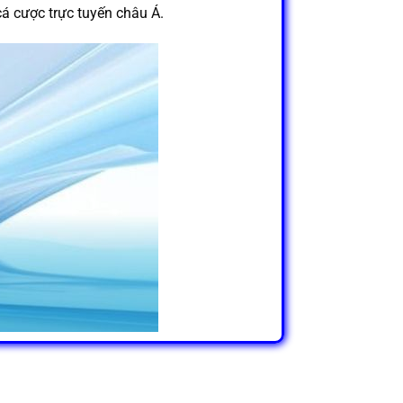
cá cược trực tuyến châu Á.