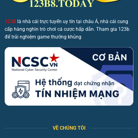
123B
là nhà cái trực tuyến uy tín tại châu Á, nhà cái cung
cấp hàng nghìn trò chơi cá cược hấp dẫn. Tham gia 123b
để trải nghiệm game thưởng khủng
123B cung cấp link truy cập mới nhất không bị chặn
Ưu điểm nổi bật giúp 123B thu hút đông đảo
người chơi
Nhà cái nổi bật với giao diện hiện đại, thân thiện và dễ thao
tác, giúp người chơi nhanh chóng truy cập và tham gia các
trò chơi yêu thích. Từ casino trực tuyến, slot game, cá cược
thể thao đến mini game, mọi sản phẩm đều được sắp xếp
hợp lý, kết hợp hình ảnh sắc nét và hiệu ứng âm thanh sống
động. Giao diện trực quan còn giúp người chơi dễ dàng
theo dõi khuyến mãi, kết quả cược và các thông tin quan
VỀ CHÚNG TÔI
trọng khác, tạo trải nghiệm mượt mà và hấp dẫn.