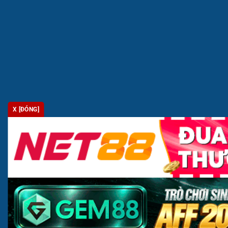
123B hướng dẫn chi tiết cách tham gia cá cược trực tuyến
Cách tải và cài đặt ứng dụng 123B trên điện thoại
Người chơi có thể dễ dàng tải và cài đặt ứng dụng
123B
trên cả hệ điều hành Android và iOS. Chỉ cần truy cập link
tải chính thức, tải file cài đặt và làm theo hướng dẫn trên
màn hình. Ứng dụng b được tối ưu hóa cho điện thoại, giúp
X [ĐÓNG]
người chơi truy cập nhanh, thao tác mượt mà và trải
nghiệm toàn bộ trò chơi trực tuyến mọi lúc mọi nơi.
Đăng ký tài khoản 123B nhanh trong vài phút
Để đăng ký tài khoản, người chơi nhấn vào nút “Đăng ký”,
điền thông tin cơ bản như tên, số điện thoại, email và mật
khẩu, sau đó xác minh tài khoản qua mã OTP.
Thao tác
đăng ký nhanh chóng, an toàn tuyệt đối trong vài phút.
Tài
khoản hoàn tất sẽ cho phép người chơi tham gia mọi trò