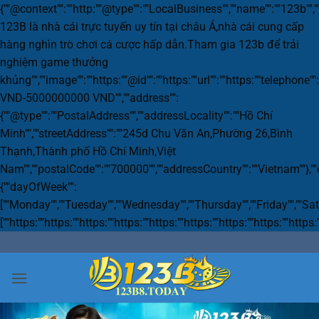
{""@context"":""http:""@type"":""LocalBusiness"",""name"":""123b"",""
123B là nhà cái trực tuyến uy tín tại châu Á,nhà cái cung cấp
hàng nghìn trò chơi cá cược hấp dẫn.Tham gia 123b để trải
nghiệm game thưởng
khủng"",""image"":""https:""@id"":""https:""url"":""https:""telephon
VND-5000000000 VND"",""address"":
{""@type"":""PostalAddress"",""addressLocality"":""Hồ Chí
Minh"",""streetAddress"":""245d Chu Văn An,Phường 26,Bình
Thạnh,Thành phố Hồ Chí Minh,Việt
Nam"",""postalCode"":""700000"",""addressCountry"":""Vietnam""},
{""dayOfWeek"":
[""Monday"",""Tuesday"",""Wednesday"",""Thursday"",""Friday"",""Satu
[""https:""https:""https:""https:""https:""https:""https:""https:""https:
Bỏ
qua
nội
dung