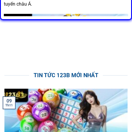
tuyến châu Á.
TIN TỨC 123B MỚI NHẤT
123B với kho trò chơi đa dạng và chất lượng cao
Link truy cập mới nhất vào 123B an toàn, không
09
bị chặn
Th11
Để đảm bảo người chơi truy cập 123B COM mọi lúc, mọi
nơi mà không bị gián đoạn, nhà cái cung cấp link truy cập
dự phòng và chính thức mới nhất. Các link này được cập