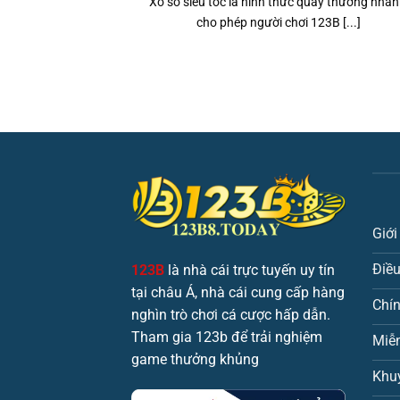
Xổ số siêu tốc là hình thức quay thưởng nhan
cho phép người chơi 123B [...]
Giới
Điều
123B
là nhà cái trực tuyến uy tín
tại châu Á, nhà cái cung cấp hàng
Ưu điểm nổi bật giúp 123
Chí
nghìn trò chơi cá cược hấp dẫn.
Tham gia 123b để trải nghiệm
Nhà cái nổi bật với giao diện hiện đại, thâ
Miễn
game thưởng khủng
trực tuyến, slot game, cá cược thể thao đ
Khu
động. Giao diện trực quan còn giúp người 