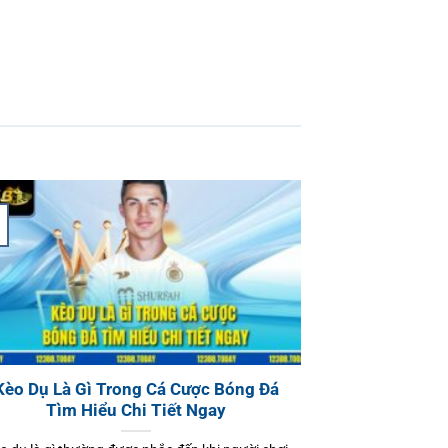
truy cập dự phòng và chính thức mới nhất.
trên website, từ casino trực tuyến, slot
ặp tình trạng bị chặn hay gián đoạn.
09
à tận hưởng mọi sản phẩm giải trí cùng
Th11
ua email hoặc chat trực tuyến, giúp mọi
Kèo Dụ Là Gì Trong Cá Cược Bóng Đá
Tỷ Lệ Kèo Châ
Tìm Hiểu Chi Tiết Ngay
C