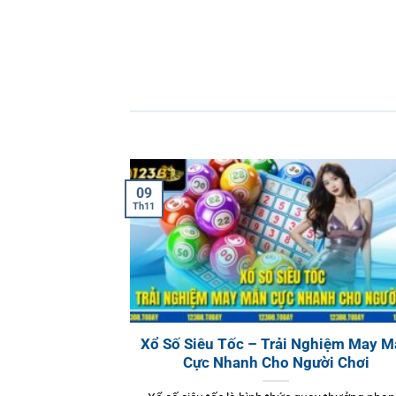
Link truy cập mới nhất và
Để đảm bảo người chơi truy cập 123B COM m
Các link này được cập nhật thường xuyên, đ
game, cá cược thể thao đến mini game. Nhờ
09
Người chơi chỉ cần truy cập link dự phòng
Th11
các chương trình khuyến mãi hấp dẫn. Nhà 
thành viên luôn có trải nghiệm mượt mà và 
Xổ Số Siêu Tốc – Trải Nghiệm May M
Cực Nhanh Cho Người Chơi