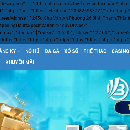
",""description"":"" 123B là nhà cái trực tuyến uy tín tại châu Á
":""https:""url"":""https:""telephone"":""0982558777"",""priceRan
",""streetAddress"":""245d Chu Văn An,Phường 26,Bình Thạnh,Thàn
""openingHoursSpecification"":{""dayOfWeek"":
rday"",""Sunday""],""opens"":""06:00"",""closes"":""22:00""},""sameAs
""https:""https:""https:""https:""https:""https:""https:""https:""https:""
ĂNG KÝ
NỔ HŨ
ĐÁ GÀ
XỔ SỐ
THỂ THAO
CASINO
C
KHUYẾN MÃI