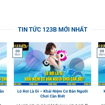
123B với kho trò chơi đa dạng và chất lượng cao
o 123B an toàn, không bị chặn
TIN TỨC 123B MỚI NHẤT
ọi lúc, mọi nơi mà không bị gián đoạn, nhà cái cung cấp link 
ảm bảo tốc độ truy cập nhanh, an toàn và đầy đủ các tính năng 
 đó, người chơi luôn có thể trải nghiệm trọn vẹn mà không lo g
09
09
 chính thức của nhà cái, đăng nhập bằng tài khoản đã đăng ký v
Th11
Th11
cái cũng hướng dẫn chi tiết cách nhận link truy cập mới nhất q
liên tục dù gặp bất kỳ trở ngại nào từ việc chặn website.
ắn
Lô Rơi Là Gì – Khái Niệm Cơ Bản Người
Chơi Cần Biết