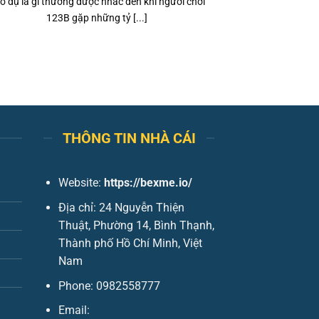
o dụ là gì thường được nhắc đến khi người chơi
Tỷ Lệ Kèo Châ
123B gặp những tỷ [...]
quan 
THÔNG TIN NHÀ CÁI
Website:
https://bexme.io/
Địa chỉ: 24 Nguyễn Thiện
Thuật, Phường 14, Bình Thạnh,
Thành phố Hồ Chí Minh, Việt
Nam
tham gia các trò chơi yêu thích. Từ casino
Phone: 0982558777
ình ảnh sắc nét và hiệu ứng âm thanh sống
n quan trọng khác, tạo trải nghiệm mượt mà
Email: