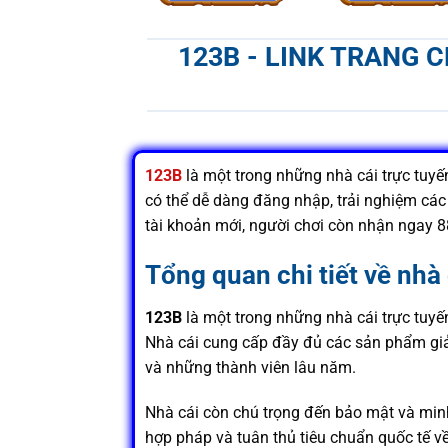
123B - LINK TRANG 
123B
là một trong những nhà cái trực tuyến
có thể dễ dàng đăng nhập, trải nghiệm các 
tài khoản mới, người chơi còn nhận ngay 8
Tổng quan chi tiết về nhà 
123B
là một trong những nhà cái trực tuyế
Nhà cái cung cấp đầy đủ các sản phẩm giải
và những thành viên lâu năm.
Nhà cái còn chú trọng đến bảo mật và minh 
hợp pháp và tuân thủ tiêu chuẩn quốc tế
v