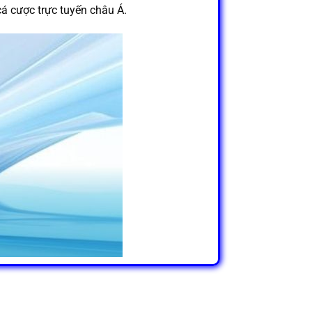
cá cược trực tuyến châu Á.