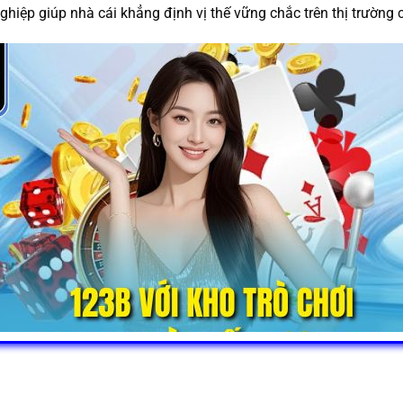
hiệp giúp nhà cái khẳng định vị thế vững chắc trên thị trường 