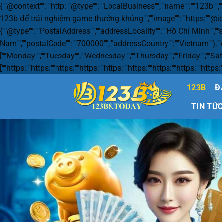
{""@context"":""http:""@type"":""LocalBusiness"",""name"":""123b"
123b để trải nghiệm game thưởng khủng"",""image"":""https:""@id"
{""@type"":""PostalAddress"",""addressLocality"":""Hồ Chí Minh"
Nam"",""postalCode"":""700000"",""addressCountry"":""Vietnam""},
[""Monday"",""Tuesday"",""Wednesday"",""Thursday"",""Friday"",""Satu
[""https:""https:""https:""https:""https:""https:""https:""https:""https:
123B
Đ
TIN TỨ